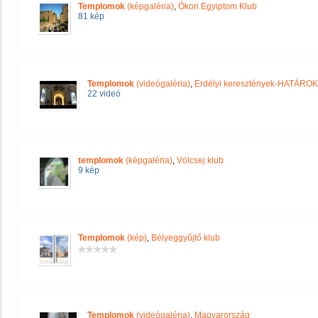
Templomok
(képgaléria)
,
Ókori Egyiptom Klub
81 kép
Templomok
(videógaléria)
,
Erdélyi keresztények-HATÁRO
22 videó
templomok
(képgaléria)
,
Völcsej klub
9 kép
Templomok
(kép)
,
Bélyeggyűjtő klub
Templomok
(videógaléria)
,
Magyarország