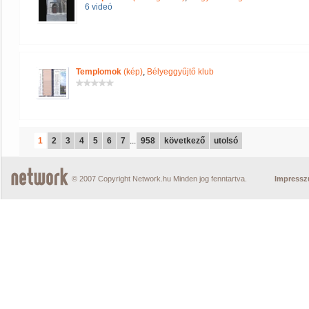
6 videó
Templomok
(kép)
,
Bélyeggyűjtő klub
1
2
3
4
5
6
7
...
958
következő
utolsó
© 2007 Copyright Network.hu Minden jog fenntartva.
Impress