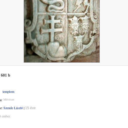
 601 b
templom
a:
Művészet
te:
Szende László
|
15 éve
4 ember.