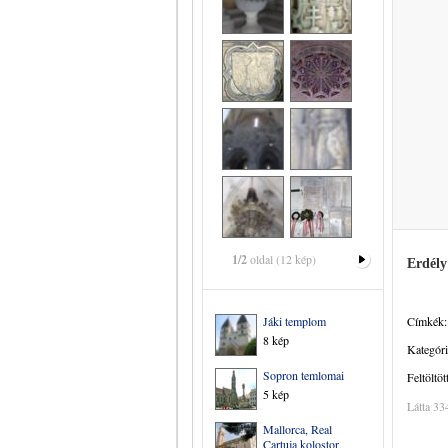
1/2
oldal (12 kép)
Erdély
Jáki templom
Címkék:
8 kép
Kategóri
Sopron temlomai
Feltöltöt
5 kép
Látta 33
Mallorca, Real
Cartuja kolostor,