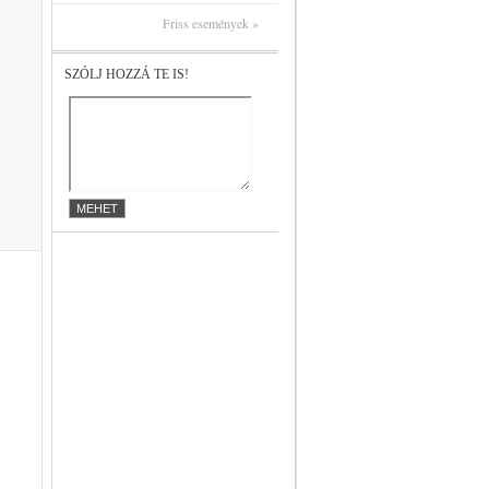
Friss események »
SZÓLJ HOZZÁ TE IS!