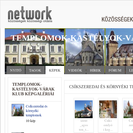
TEMPLOMOK-KASTÉLYOK-V
NYITÓ
TAGOK
KÉPEK
VIDEÓK
HÍREK
FÓRUM
L
TEMPLOMOK-
CSÍKSZEREDAI ÉS KÖRNYÉKI 
KASTÉLYOK-VÁRAK
KLUB KÉPGALÉRIÁI
Csíkszeredai és
környéki
templomok
10 kép
szent
Csíks
Cs
_agos
omlyó
ze
ton_t...
i keg...