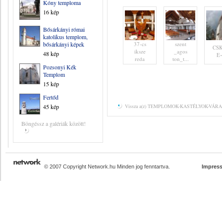
Kóny temploma
16 kép
Bősárkányi római
katolikus templom,
bősárkányi képek
37-cs
szent
CS
iksze
_agos
48 kép
E
reda
ton_t...
Pozsonyi Kék
Templom
15 kép
Fertőd
45 kép
Vissza a(z) TEMPLOMOK-KASTÉLYOK-VÁRAK 
Böngéssz a galériák között!
© 2007 Copyright Network.hu Minden jog fenntartva.
Impres