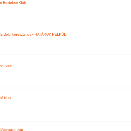
ri Egyiptom Klub
,
Erdélyi keresztények-HATÁROK NÉLKÜL
sej klub
tő klub
,
Magyarország