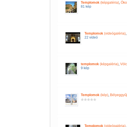
Templomok
(képgaléria)
,
Óko
81 kép
Templomok
(videógaléria)
22 videó
templomok
(képgaléria)
,
Völc
9 kép
Templomok
(kép)
,
Bélyeggyűj
Templomok
(videógaléria)