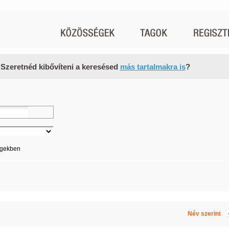
 Szeretnéd kibővíteni a keresésed
más tartalmakra is
?
égekben
Név szerint