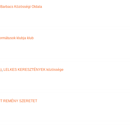
,
Barbacs Közösségi Oldala
ormátusok klubja klub
)
,
LELKES KERESZTÉNYEK közössége
IT REMÉNY SZERETET