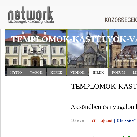
TEMPLOMOK-KASTÉLYOK-V
NYITÓ
TAGOK
KÉPEK
VIDEÓK
HÍREK
FÓRUM
L
TEMPLOMOK-KASTÉ
A csöndben és nyugalom
|
Tóth Lajosné
|
0 hozzászól
16 éve