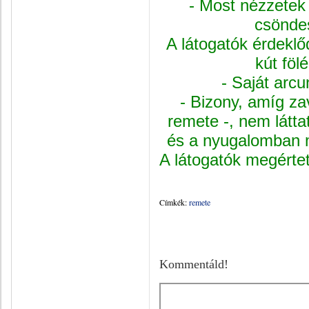
- Most nézzetek
csöndes
A látogatók érdeklő
kút fölé
- Saját arcu
- Bizony, amíg za
remete -, nem látt
és a nyugalomban 
A látogatók megértet
Címkék:
remete
Kommentáld!